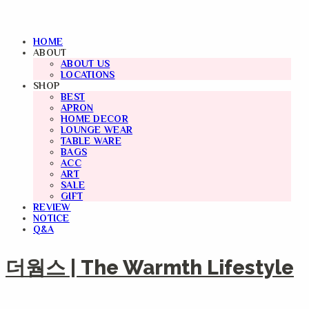
HOME
ABOUT
ABOUT US
LOCATIONS
SHOP
BEST
APRON
HOME DECOR
LOUNGE WEAR
TABLE WARE
BAGS
ACC
ART
SALE
GIFT
REVIEW
NOTICE
Q&A
더웜스 | The Warmth Lifestyle