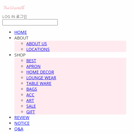
LOG IN
로그인
HOME
ABOUT
ABOUT US
LOCATIONS
SHOP
BEST
APRON
HOME DECOR
LOUNGE WEAR
TABLE WARE
BAGS
ACC
ART
SALE
GIFT
REVIEW
NOTICE
Q&A