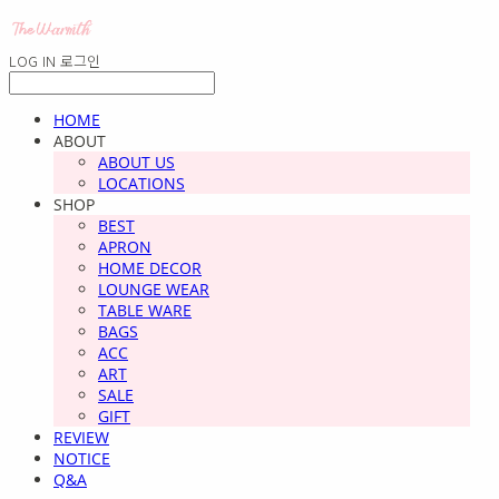
LOG IN
로그인
HOME
ABOUT
ABOUT US
LOCATIONS
SHOP
BEST
APRON
HOME DECOR
LOUNGE WEAR
TABLE WARE
BAGS
ACC
ART
SALE
GIFT
REVIEW
NOTICE
Q&A