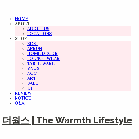
HOME
ABOUT
ABOUT US
LOCATIONS
SHOP
BEST
APRON
HOME DECOR
LOUNGE WEAR
TABLE WARE
BAGS
ACC
ART
SALE
GIFT
REVIEW
NOTICE
Q&A
더웜스 | The Warmth Lifestyle