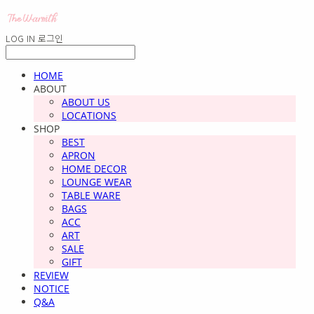
LOG IN
로그인
HOME
ABOUT
ABOUT US
LOCATIONS
SHOP
BEST
APRON
HOME DECOR
LOUNGE WEAR
TABLE WARE
BAGS
ACC
ART
SALE
GIFT
REVIEW
NOTICE
Q&A