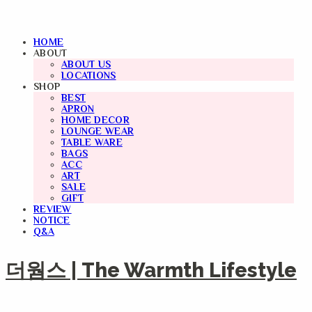
HOME
ABOUT
ABOUT US
LOCATIONS
SHOP
BEST
APRON
HOME DECOR
LOUNGE WEAR
TABLE WARE
BAGS
ACC
ART
SALE
GIFT
REVIEW
NOTICE
Q&A
더웜스 | The Warmth Lifestyle