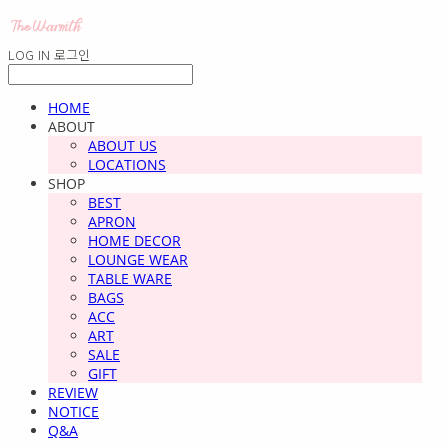
LOG IN
로그인
HOME
ABOUT
ABOUT US
LOCATIONS
SHOP
BEST
APRON
HOME DECOR
LOUNGE WEAR
TABLE WARE
BAGS
ACC
ART
SALE
GIFT
REVIEW
NOTICE
Q&A