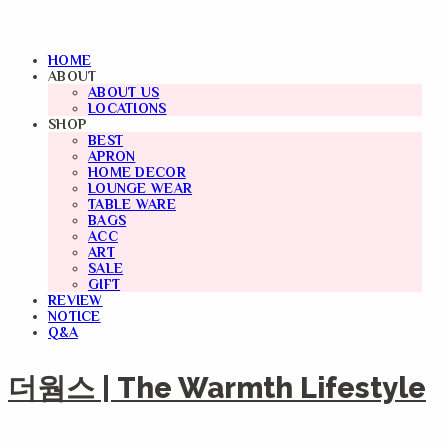
HOME
ABOUT
ABOUT US
LOCATIONS
SHOP
BEST
APRON
HOME DECOR
LOUNGE WEAR
TABLE WARE
BAGS
ACC
ART
SALE
GIFT
REVIEW
NOTICE
Q&A
더웜스 | The Warmth Lifestyle