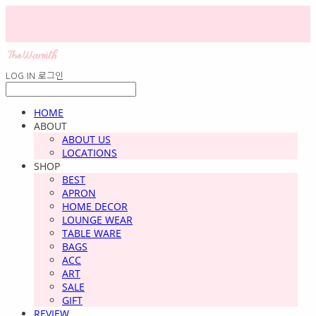
LOG IN
로그인
HOME
ABOUT
ABOUT US
LOCATIONS
SHOP
BEST
APRON
HOME DECOR
LOUNGE WEAR
TABLE WARE
BAGS
ACC
ART
SALE
GIFT
REVIEW