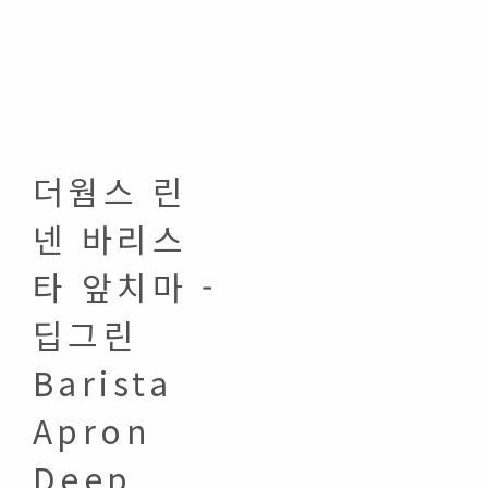
더웜스 린
넨 바리스
타 앞치마 -
딥그린
Barista
Apron
Deep