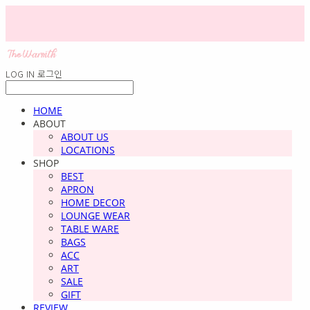
LOG IN
로그인
HOME
ABOUT
ABOUT US
LOCATIONS
SHOP
BEST
APRON
HOME DECOR
LOUNGE WEAR
TABLE WARE
BAGS
ACC
ART
SALE
GIFT
REVIEW