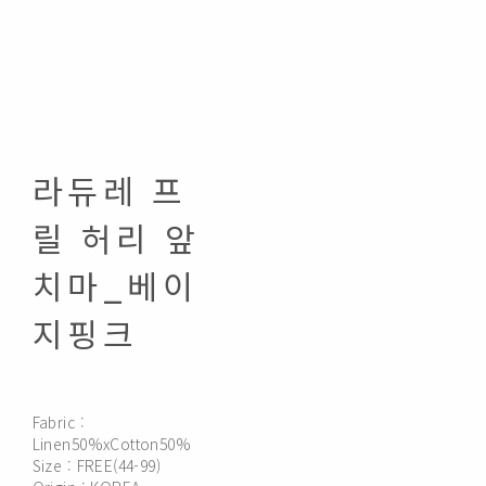
라듀레 프
릴 허리 앞
치마_베이
지핑크
Fabric :
Linen50%xCotton50%
Size : FREE(44-99)