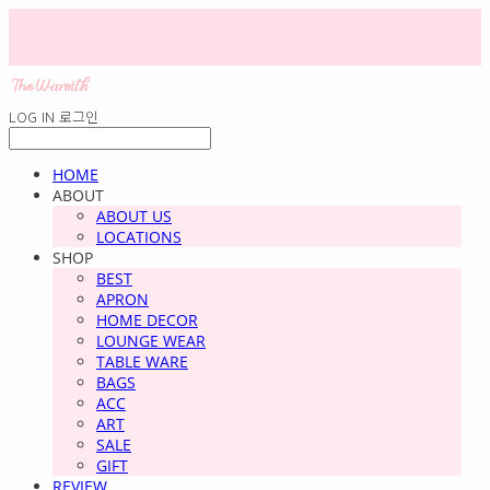
LOG IN
로그인
HOME
ABOUT
ABOUT US
LOCATIONS
SHOP
BEST
APRON
HOME DECOR
LOUNGE WEAR
TABLE WARE
BAGS
ACC
ART
SALE
GIFT
REVIEW