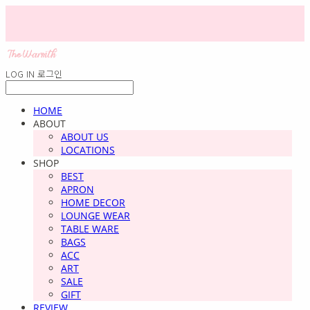
LOG IN
로그인
HOME
ABOUT
ABOUT US
LOCATIONS
SHOP
BEST
APRON
HOME DECOR
LOUNGE WEAR
TABLE WARE
BAGS
ACC
ART
SALE
GIFT
REVIEW