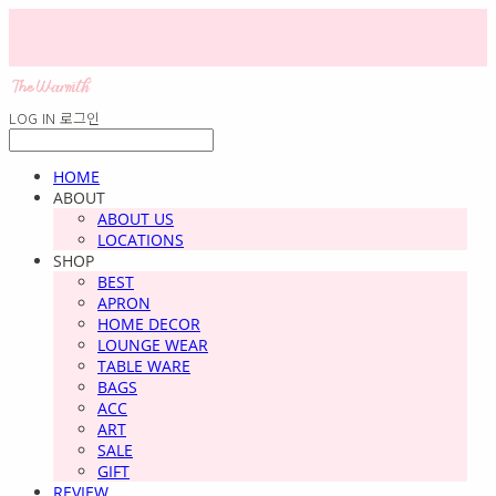
LOG IN
로그인
HOME
ABOUT
ABOUT US
LOCATIONS
SHOP
BEST
APRON
HOME DECOR
LOUNGE WEAR
TABLE WARE
BAGS
ACC
ART
SALE
GIFT
REVIEW