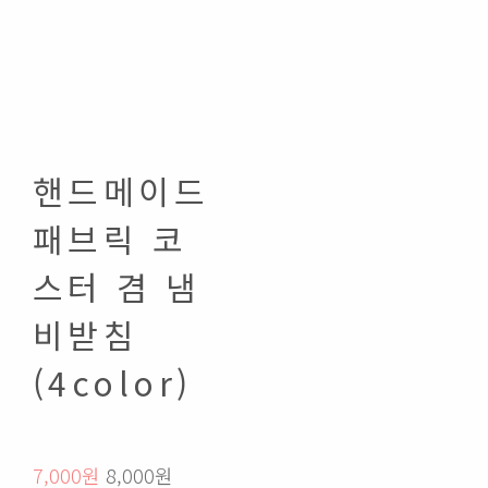
핸드메이드
패브릭 코
스터 겸 냄
비받침
(4color)
7,000원
8,000원