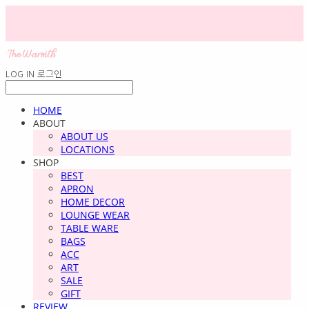
LOG IN
로그인
HOME
ABOUT
ABOUT US
LOCATIONS
SHOP
BEST
APRON
HOME DECOR
LOUNGE WEAR
TABLE WARE
BAGS
ACC
ART
SALE
GIFT
REVIEW