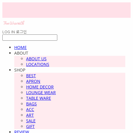
LOG IN
로그인
HOME
ABOUT
ABOUT US
LOCATIONS
SHOP
BEST
APRON
HOME DECOR
LOUNGE WEAR
TABLE WARE
BAGS
ACC
ART
SALE
GIFT
REVIEW