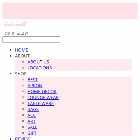
LOG IN
로그인
HOME
ABOUT
ABOUT US
LOCATIONS
SHOP
BEST
APRON
HOME DECOR
LOUNGE WEAR
TABLE WARE
BAGS
ACC
ART
SALE
GIFT
REVIEW