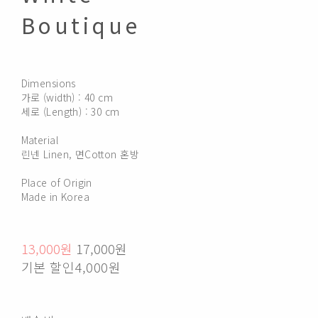
Boutique
Dimensions
가로 (width) : 40 cm
세로 (Length) : 30 cm
Material
린넨 Linen, 면Cotton 혼방
Place of Origin
Made in Korea
13,000원
17,000원
기본 할인
4,000원