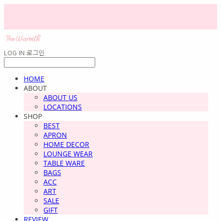
LOG IN
로그인
HOME
ABOUT
ABOUT US
LOCATIONS
SHOP
BEST
APRON
HOME DECOR
LOUNGE WEAR
TABLE WARE
BAGS
ACC
ART
SALE
GIFT
REVIEW