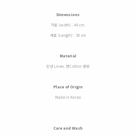
Dimensions
가로 (width) : 40 cm
세로 (Length) : 30 cm
Material
린넨 Linen, 면Cotton 혼방
Place of Origin
Made in Korea
Care and Wash