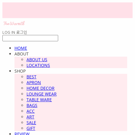
LOG IN
로그인
HOME
ABOUT
ABOUT US
LOCATIONS
SHOP
BEST
APRON
HOME DECOR
LOUNGE WEAR
TABLE WARE
BAGS
ACC
ART
SALE
GIFT
REVIEW