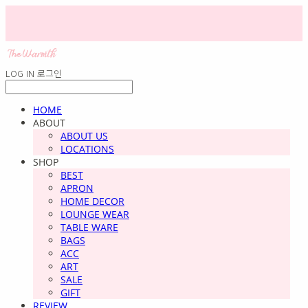
LOG IN
로그인
HOME
ABOUT
ABOUT US
LOCATIONS
SHOP
BEST
APRON
HOME DECOR
LOUNGE WEAR
TABLE WARE
BAGS
ACC
ART
SALE
GIFT
REVIEW