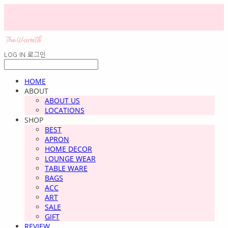
LOG IN
로그인
HOME
ABOUT
ABOUT US
LOCATIONS
SHOP
BEST
APRON
HOME DECOR
LOUNGE WEAR
TABLE WARE
BAGS
ACC
ART
SALE
GIFT
REVIEW