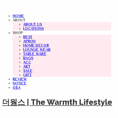
HOME
ABOUT
ABOUT US
LOCATIONS
SHOP
BEST
APRON
HOME DECOR
LOUNGE WEAR
TABLE WARE
BAGS
ACC
ART
SALE
GIFT
REVIEW
NOTICE
Q&A
더웜스 | The Warmth Lifestyle