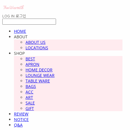
LOG IN
로그인
HOME
ABOUT
ABOUT US
LOCATIONS
SHOP
BEST
APRON
HOME DECOR
LOUNGE WEAR
TABLE WARE
BAGS
ACC
ART
SALE
GIFT
REVIEW
NOTICE
Q&A