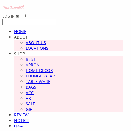
LOG IN
로그인
HOME
ABOUT
ABOUT US
LOCATIONS
SHOP
BEST
APRON
HOME DECOR
LOUNGE WEAR
TABLE WARE
BAGS
ACC
ART
SALE
GIFT
REVIEW
NOTICE
Q&A