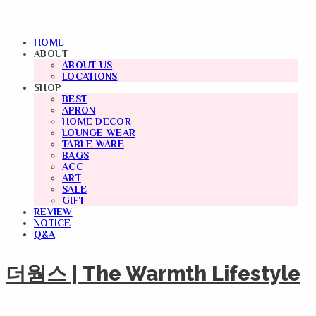
HOME
ABOUT
ABOUT US
LOCATIONS
SHOP
BEST
APRON
HOME DECOR
LOUNGE WEAR
TABLE WARE
BAGS
ACC
ART
SALE
GIFT
REVIEW
NOTICE
Q&A
더웜스 | The Warmth Lifestyle