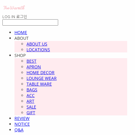
LOG IN
로그인
HOME
ABOUT
ABOUT US
LOCATIONS
SHOP
BEST
APRON
HOME DECOR
LOUNGE WEAR
TABLE WARE
BAGS
ACC
ART
SALE
GIFT
REVIEW
NOTICE
Q&A