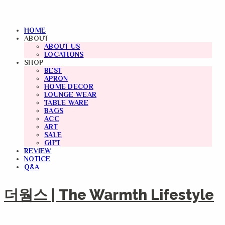
HOME
ABOUT
ABOUT US
LOCATIONS
SHOP
BEST
APRON
HOME DECOR
LOUNGE WEAR
TABLE WARE
BAGS
ACC
ART
SALE
GIFT
REVIEW
NOTICE
Q&A
더웜스 | The Warmth Lifestyle