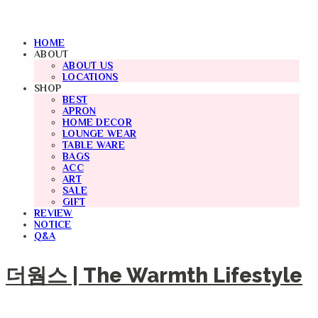
HOME
ABOUT
ABOUT US
LOCATIONS
SHOP
BEST
APRON
HOME DECOR
LOUNGE WEAR
TABLE WARE
BAGS
ACC
ART
SALE
GIFT
REVIEW
NOTICE
Q&A
더웜스 | The Warmth Lifestyle