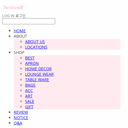
LOG IN
로그인
HOME
ABOUT
ABOUT US
LOCATIONS
SHOP
BEST
APRON
HOME DECOR
LOUNGE WEAR
TABLE WARE
BAGS
ACC
ART
SALE
GIFT
REVIEW
NOTICE
Q&A