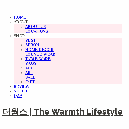
HOME
ABOUT
ABOUT US
LOCATIONS
SHOP
BEST
APRON
HOME DECOR
LOUNGE WEAR
TABLE WARE
BAGS
ACC
ART
SALE
GIFT
REVIEW
NOTICE
Q&A
더웜스 | The Warmth Lifestyle