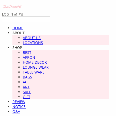
LOG IN
로그인
HOME
ABOUT
ABOUT US
LOCATIONS
SHOP
BEST
APRON
HOME DECOR
LOUNGE WEAR
TABLE WARE
BAGS
ACC
ART
SALE
GIFT
REVIEW
NOTICE
Q&A